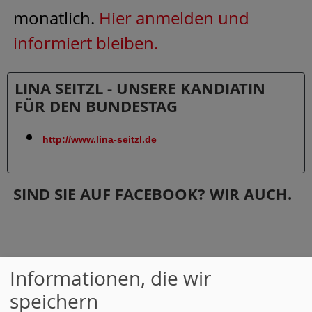
monatlich.
Hier anmelden und
informiert bleiben.
LINA SEITZL - UNSERE KANDIATIN
FÜR DEN BUNDESTAG
http://www.lina-seitzl.de
SIND SIE AUF FACEBOOK? WIR AUCH.
Informationen, die wir
speichern